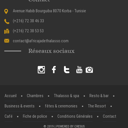
Avenue Habib Bourguiba 8070 Korba - Tunisie
(+216) 72 38 46 33
(+216) 72 38 53 53
contact@africajadethalasso.com
Réseaux sociaux
Accueil
Chambres
Thalasso & spa
Resto & bar
Business & events
fêtes & ceremonies
The Resort
Café
Fiche de police
Conditions Générales
Contact
© 2019 | POWERED BY
CRESUS