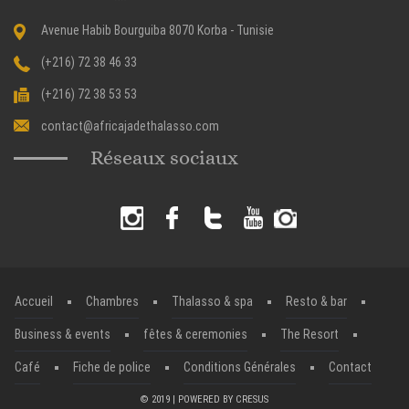
Avenue Habib Bourguiba 8070 Korba - Tunisie
(+216) 72 38 46 33
(+216) 72 38 53 53
contact@africajadethalasso.com
Réseaux sociaux
Accueil
Chambres
Thalasso & spa
Resto & bar
Business & events
fêtes & ceremonies
The Resort
Café
Fiche de police
Conditions Générales
Contact
© 2019 | POWERED BY
CRESUS