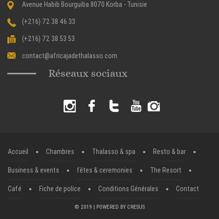
Avenue Habib Bourguiba 8070 Korba - Tunisie
(+216) 72 38 46 33
(+216) 72 38 53 53
contact@africajadethalasso.com
Réseaux sociaux
Accueil
Chambres
Thalasso & spa
Resto & bar
Business & events
fêtes & ceremonies
The Resort
Café
Fiche de police
Conditions Générales
Contact
© 2019 | POWERED BY
CRESUS